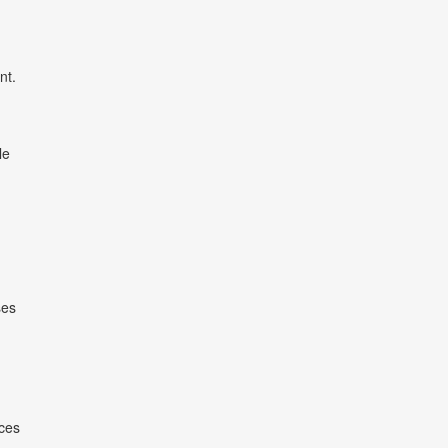
nt.
le
ses
aces