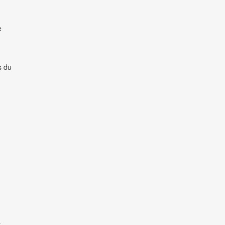
e
s du
à