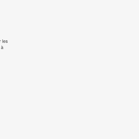
 les
 à