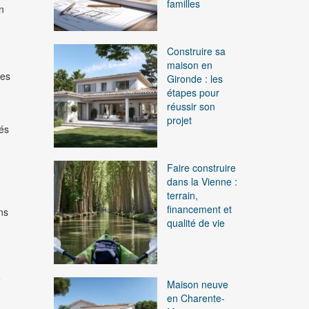
familles
n
Construire sa
maison en
nes
Gironde : les
étapes pour
réussir son
projet
tés
Faire construire
dans la Vienne :
terrain,
financement et
ns
qualité de vie
é
Maison neuve
en Charente-