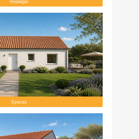
Hossegor
Eysines